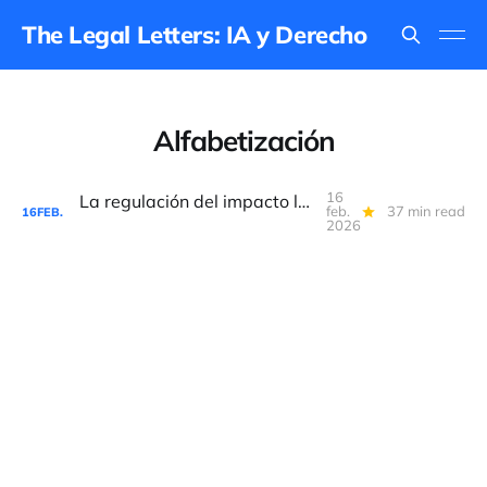
The Legal Letters: IA y Derecho
Alfabetización
16
La regulación del impacto laboral de la IA
feb.
37 min read
16
FEB.
2026