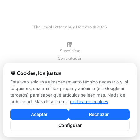
The Legal Letters: IA y Derecho © 2026
Suscribirse
Contratación
Privacidad
🍪 Cookies, las justas
Cookies
Configurar cookies
Esta web solo usa almacenamiento técnico necesario y, si
tú quieres, una analítica propia y anónima (sin Google ni
terceros) para saber qué artículos se leen más. Nada de
Powered by
Ghost
publicidad. Más detalle en la
política de cookies
.
Aceptar
Rechazar
Configurar