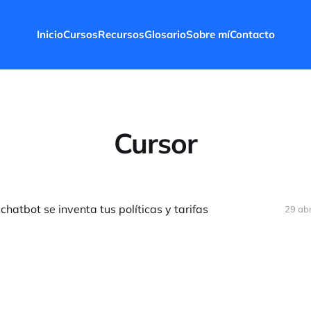
Inicio
Cursos
Recursos
Glosario
Sobre mí
Contacto
Cursor
chatbot se inventa tus políticas y tarifas
29 ab