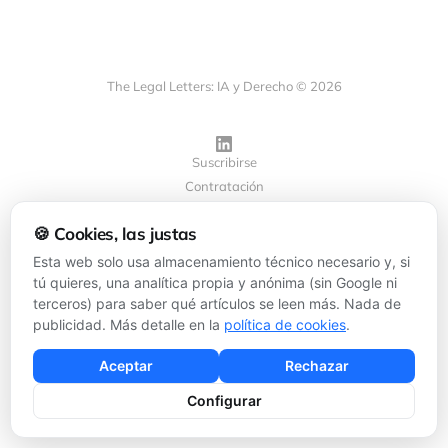
The Legal Letters: IA y Derecho © 2026
Suscribirse
Contratación
Privacidad
🍪 Cookies, las justas
Cookies
Configurar cookies
Esta web solo usa almacenamiento técnico necesario y, si
tú quieres, una analítica propia y anónima (sin Google ni
terceros) para saber qué artículos se leen más. Nada de
Powered by
Ghost
publicidad. Más detalle en la
política de cookies
.
Aceptar
Rechazar
Configurar