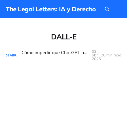
The Legal Letters: IA y Derecho
DALL-E
03
Cómo impedir que ChatGPT use tu imagen en su nuevo generador
abr.
20 min read
03
ABR.
2025