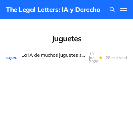
The Legal Letters: IA y Derecho
Juguetes
13
La IA de muchos juguetes será de alto riesgo, según nuevo reglamento UE
jun.
28 min read
13
JUN.
2025