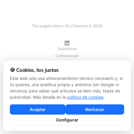
The Legal Letters: IA y Derecho © 2026
Suscribirse
Contratación
Privacidad
🍪 Cookies, las justas
Cookies
Configurar cookies
Esta web solo usa almacenamiento técnico necesario y, si
tú quieres, una analítica propia y anónima (sin Google ni
terceros) para saber qué artículos se leen más. Nada de
Powered by
Ghost
publicidad. Más detalle en la
política de cookies
.
Aceptar
Rechazar
Configurar