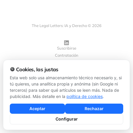
The Legal Letters: IA y Derecho © 2026
Suscribirse
Contratación
Privacidad
🍪 Cookies, las justas
Cookies
Configurar cookies
Esta web solo usa almacenamiento técnico necesario y, si
tú quieres, una analítica propia y anónima (sin Google ni
terceros) para saber qué artículos se leen más. Nada de
Powered by
Ghost
publicidad. Más detalle en la
política de cookies
.
Aceptar
Rechazar
Configurar