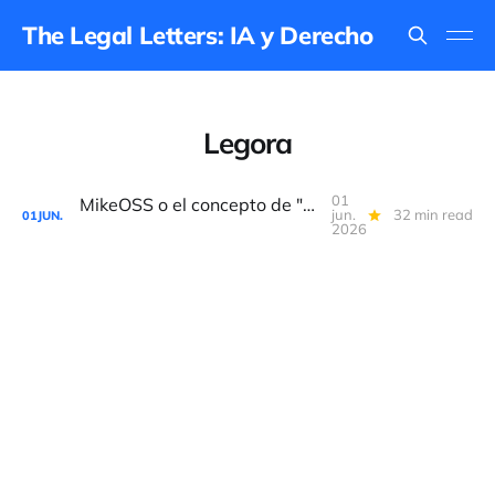
The Legal Letters: IA y Derecho
Legora
01
MikeOSS o el concepto de "Legal Quant"
jun.
32 min read
01
JUN.
2026