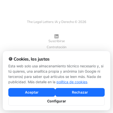
The Legal Letters: IA y Derecho © 2026
Suscribirse
Contratación
Privacidad
🍪 Cookies, las justas
Cookies
Configurar cookies
Esta web solo usa almacenamiento técnico necesario y, si
tú quieres, una analítica propia y anónima (sin Google ni
terceros) para saber qué artículos se leen más. Nada de
Powered by
Ghost
publicidad. Más detalle en la
política de cookies
.
Aceptar
Rechazar
Configurar