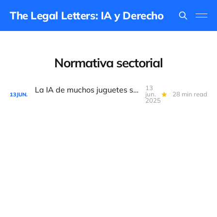
The Legal Letters: IA y Derecho
Normativa sectorial
13
La IA de muchos juguetes será de alto riesgo, según nuevo reglamento UE
jun.
28 min read
13
JUN.
2025