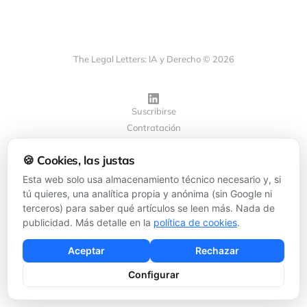
The Legal Letters: IA y Derecho © 2026
Suscribirse
Contratación
Privacidad
🍪 Cookies, las justas
Cookies
Configurar cookies
Esta web solo usa almacenamiento técnico necesario y, si
tú quieres, una analítica propia y anónima (sin Google ni
terceros) para saber qué artículos se leen más. Nada de
Powered by
Ghost
publicidad. Más detalle en la
política de cookies
.
Aceptar
Rechazar
Configurar