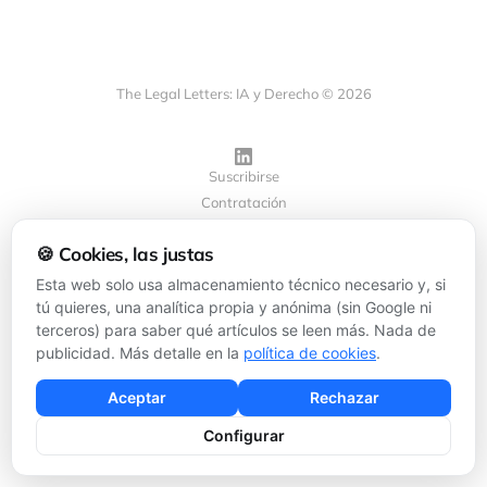
The Legal Letters: IA y Derecho © 2026
Suscribirse
Contratación
Privacidad
🍪 Cookies, las justas
Cookies
Configurar cookies
Esta web solo usa almacenamiento técnico necesario y, si
tú quieres, una analítica propia y anónima (sin Google ni
terceros) para saber qué artículos se leen más. Nada de
Powered by
Ghost
publicidad. Más detalle en la
política de cookies
.
Aceptar
Rechazar
Configurar