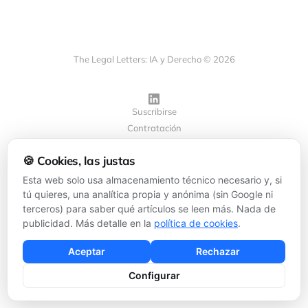
The Legal Letters: IA y Derecho © 2026
Suscribirse
Contratación
Privacidad
🍪 Cookies, las justas
Cookies
Configurar cookies
Esta web solo usa almacenamiento técnico necesario y, si
tú quieres, una analítica propia y anónima (sin Google ni
terceros) para saber qué artículos se leen más. Nada de
Powered by
Ghost
publicidad. Más detalle en la
política de cookies
.
Aceptar
Rechazar
Configurar