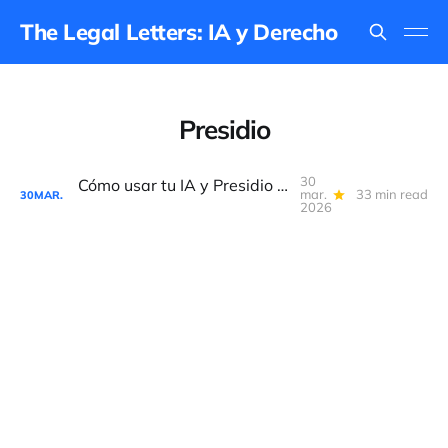
The Legal Letters: IA y Derecho
Presidio
30
Cómo usar tu IA y Presidio para anonimizar datos en local
mar.
33 min read
30
MAR.
2026