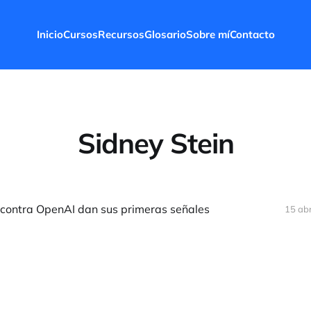
Inicio
Cursos
Recursos
Glosario
Sobre mí
Contacto
Sidney Stein
s contra OpenAI dan sus primeras señales
15 ab