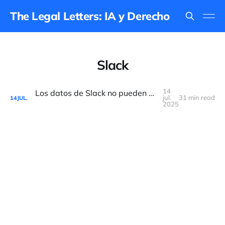
The Legal Letters: IA y Derecho
Slack
14
Los datos de Slack no pueden usarse para entrenar una IA
jul.
31 min read
14
JUL.
2025