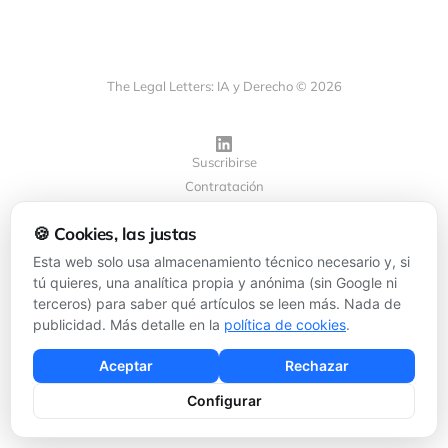
The Legal Letters: IA y Derecho © 2026
Suscribirse
Contratación
Privacidad
🍪 Cookies, las justas
Cookies
Configurar cookies
Esta web solo usa almacenamiento técnico necesario y, si
tú quieres, una analítica propia y anónima (sin Google ni
terceros) para saber qué artículos se leen más. Nada de
Powered by
Ghost
publicidad. Más detalle en la
política de cookies
.
Aceptar
Rechazar
Configurar