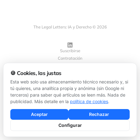
The Legal Letters: IA y Derecho © 2026
Suscribirse
Contratación
Privacidad
🍪 Cookies, las justas
Cookies
Configurar cookies
Esta web solo usa almacenamiento técnico necesario y, si
tú quieres, una analítica propia y anónima (sin Google ni
terceros) para saber qué artículos se leen más. Nada de
Powered by
Ghost
publicidad. Más detalle en la
política de cookies
.
Aceptar
Rechazar
Configurar