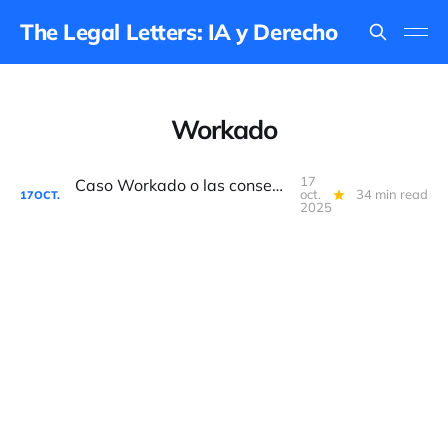
The Legal Letters: IA y Derecho
Workado
17
Caso Workado o las consecuencias legales del “AI washing”
oct.
34 min read
17
OCT.
2025