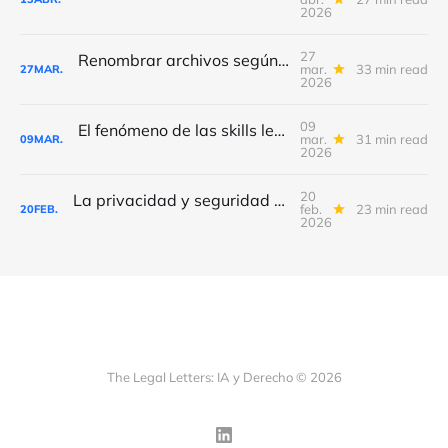
2026
27
Renombrar archivos según su contenido con Claude CoWork
mar.
33 min read
27
MAR.
2026
09
El fenómeno de las skills legales o “Ya sé kung fu”
mar.
31 min read
09
MAR.
2026
20
La privacidad y seguridad de Claude (CoWork)
feb.
23 min read
20
FEB.
2026
The Legal Letters: IA y Derecho © 2026