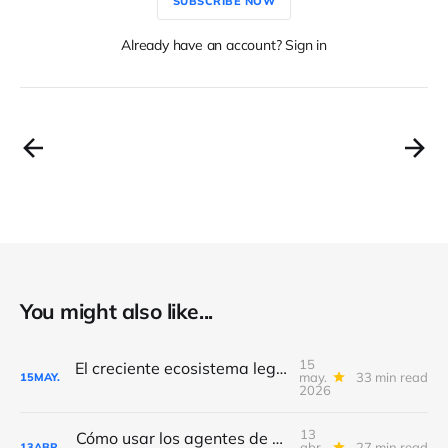
SUBSCRIBE NOW
Already have an account? Sign in
You might also like...
15
El creciente ecosistema legal de Claude
may.
33 min read
15
MAY.
2026
13
Cómo usar los agentes de Claude en Word, Excel y PowerPoint
abr.
27 min read
13
ABR.