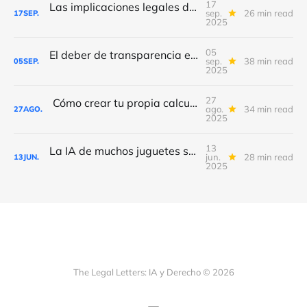
17
Las implicaciones legales de los “gimnasios de IA”
sep.
26 min read
17
SEP.
2025
05
El deber de transparencia en IA: Europa Vs China
sep.
38 min read
05
SEP.
2025
27
Cómo crear tu propia calculadora de plazos con IA
ago.
34 min read
27
AGO.
2025
13
La IA de muchos juguetes será de alto riesgo, según nuevo reglamento UE
jun.
28 min read
13
JUN.
2025
The Legal Letters: IA y Derecho © 2026